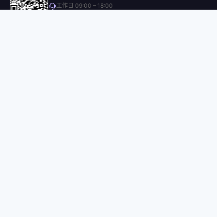
工作日 09:00 – 18:00
微信公众号
产品功能
GEO品牌检测
多平台交叉报告
AI内容创作
新闻媒体发布
品牌档案管理
浏览器插件
公司
关于我们
操作手册
指南
博客
NEW
联系我们
定价
开源
前端（GitHub）
合作方后端（GitHub）
DeepSeekGEO 组织
·
·
·
·
·
·
友情链接：
DeepSeek
豆包
文心一言
腾讯元宝
通义千问
秘塔AI
Kimi