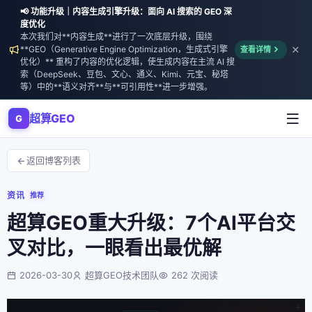
📢 功能升级｜内容生成引擎升级：面向 AI 搜索的 GEO 深
度优化
本次我们对**内容生成**进行了一次底层升级，围绕
**GEO（Generative Engine Optimization，生成式引擎
查看详情
优化）** 重构了内容的优化逻辑，使生成内容在主流 AI 搜
索（DeepSeek、豆包、文心、通义、Kimi、元宝、秘塔
等）中的**语义对齐**与**可引用性**进一步增强。
超算GEO
G
返回博客列表
资讯
推荐
超算GEO重大升级：7个AI平台交
叉对比，一眼看出最优解
2026-03-30
超算GEO技术团队
262 次阅读