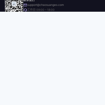
联系我们
support@chaosuangeo.com
工作日 09:00 – 18:00
微信公众号
产品功能
GEO品牌检测
多平台交叉报告
AI内容创作
新闻媒体发布
品牌档案管理
浏览器插件
公司
关于我们
操作手册
指南
博客
NEW
联系我们
定价
开源
前端（GitHub）
合作方后端（GitHub）
DeepSeekGEO 组织