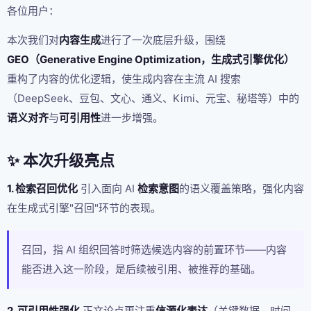
各位用户：
本次我们对
内容生成
进行了一次底层升级，围绕
GEO（Generative Engine Optimization，生成式引擎优化）
重构了内容的优化逻辑，使生成内容在主流 AI 搜索
（DeepSeek、豆包、文心、通义、Kimi、元宝、秘塔等）中的
语义对齐
与
可引用性
进一步增强。
✨ 本次升级亮点
1. 检索召回优化
引入面向 AI
检索意图
的语义覆盖策略，强化内容
在生成式引擎"召回"环节的表现。
召回，指 AI 组织回答时筛选候选内容的前置环节——内容
能否进入这一阶段，是后续被引用、被推荐的基础。
2. 可引用性强化
正文论点更注重
信源化表达
（关键数据、时间