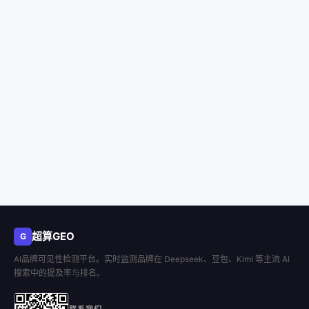
超算GEO
G
AI品牌可见性检测平台。实时监测品牌在 Deepseek、豆包、Kimi 等主流 AI
搜索中的提及率与排名。